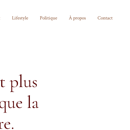
t
Lifestyle
Politique
À propos
Contact
t plus
que la
e.