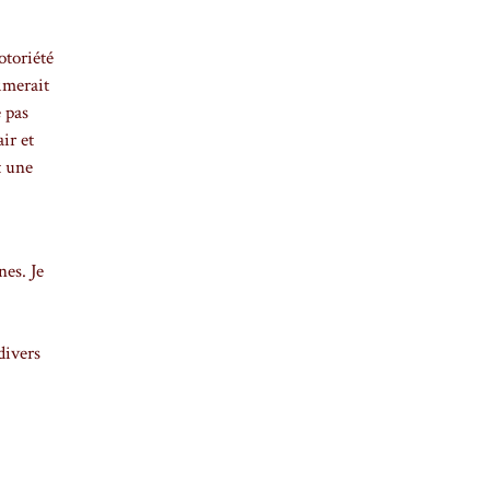
otoriété
aimerait
 pas
ir et
t une
nes. Je
divers