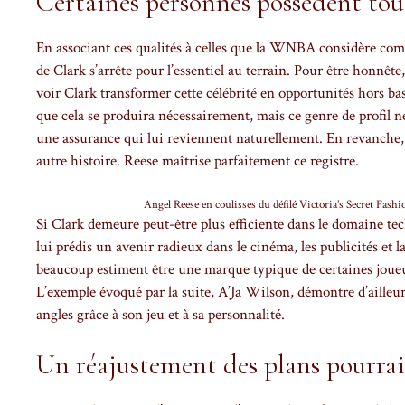
Certaines personnes possèdent to
En associant ces qualités à celles que la WNBA considère comme
de Clark s’arrête pour l’essentiel au terrain. Pour être honnête,
voir Clark transformer cette célébrité en opportunités hors b
que cela se produira nécessairement, mais ce genre de profil ne 
une assurance qui lui reviennent naturellement. En revanche,
autre histoire. Reese maîtrise parfaitement ce registre.
Angel Reese en coulisses du défilé Victoria’s Secret Fas
Si Clark demeure peut-être plus efficiente dans le domaine tec
lui prédis un avenir radieux dans le cinéma, les publicités et 
beaucoup estiment être une marque typique de certaines joueus
L’exemple évoqué par la suite, A’Ja Wilson, démontre d’ailleurs
angles grâce à son jeu et à sa personnalité.
Un réajustement des plans pourrait