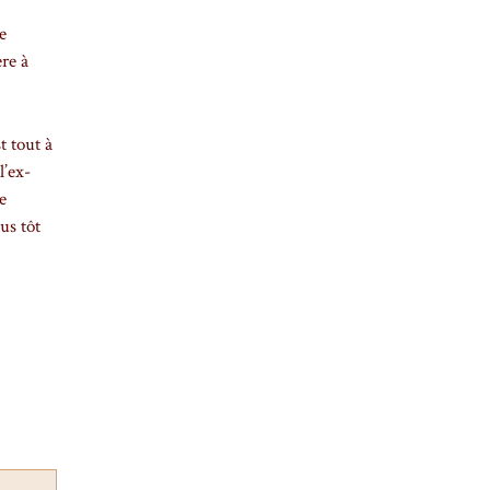
e
ère à
t tout à
l’ex-
e
us tôt