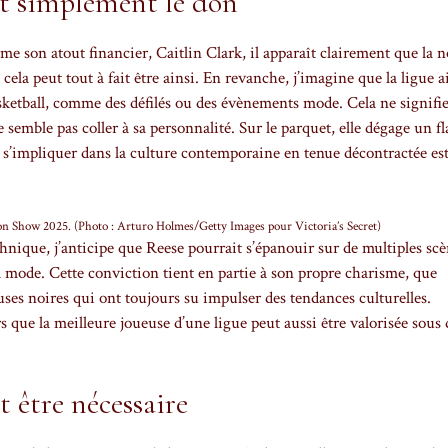
ut simplement le don
 son atout financier, Caitlin Clark, il apparaît clairement que la n
 cela peut tout à fait être ainsi. En revanche, j’imagine que la ligue 
asketball, comme des défilés ou des évènements mode. Cela ne signifie
semble pas coller à sa personnalité. Sur le parquet, elle dégage un fla
 s’impliquer dans la culture contemporaine en tenue décontractée es
hion Show 2025. (Photo : Arturo Holmes/Getty Images pour Victoria’s Secret)
hnique, j’anticipe que Reese pourrait s’épanouir sur de multiples scè
la mode. Cette conviction tient en partie à son propre charisme, que
es noires qui ont toujours su impulser des tendances culturelles.
 que la meilleure joueuse d’une ligue peut aussi être valorisée sous 
 être nécessaire