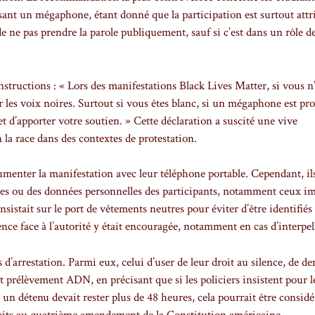
dissant un mégaphone, étant donné que la participation est surtout att
de ne pas prendre la parole publiquement, sauf si c’est dans un rôle d
instructions : « Lors des manifestations Black Lives Matter, si vous n’
er les voix noires. Surtout si vous êtes blanc, si un mégaphone est pr
et d’apporter votre soutien. » Cette déclaration a suscité une vive
n la race dans des contextes de protestation.
umenter la manifestation avec leur téléphone portable. Cependant, il
ages ou des données personnelles des participants, notamment ceux i
insistait sur le port de vêtements neutres pour éviter d’être identifiés
dence face à l’autorité y était encouragée, notamment en cas d’interpel
 d’arrestation. Parmi eux, celui d’user de leur droit au silence, de 
t prélèvement ADN, en précisant que si les policiers insistent pour l
 un détenu devait rester plus de 48 heures, cela pourrait être considé
droits au quatrième amendement de la Constitution américaine.