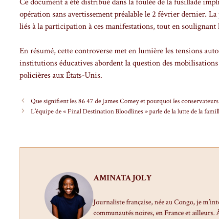
Ce document a été distribué dans la foulée de la fusillade imp
opération sans avertissement préalable le 2 février dernier. La 
liés à la participation à ces manifestations, tout en soulignan
En résumé, cette controverse met en lumière les tensions autour
institutions éducatives abordent la question des mobilisations
policières aux États-Unis.
Que signifient les 86 47 de James Comey et pourquoi les conservateurs
L’équipe de « Final Destination Bloodlines » parle de la lutte de la famil
AMINATA JOLY
Journaliste française, née au Congo, je m’int
communautés noires, en France et ailleurs. À 