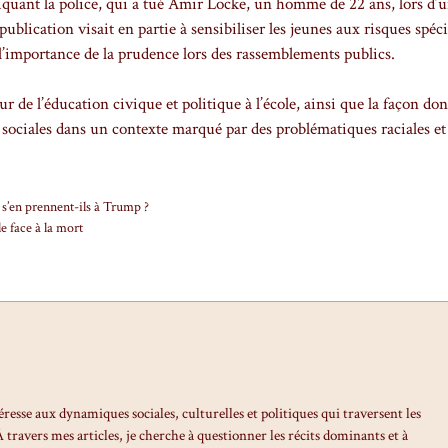
liquant la police, qui a tué Amir Locke, un homme de 22 ans, lors d’
publication visait en partie à sensibiliser les jeunes aux risques spéc
t l’importance de la prudence lors des rassemblements publics.
 de l’éducation civique et politique à l’école, ainsi que la façon don
 sociales dans un contexte marqué par des problématiques raciales et
 s’en prennent-ils à Trump ?
le face à la mort
éresse aux dynamiques sociales, culturelles et politiques qui traversent les
travers mes articles, je cherche à questionner les récits dominants et à