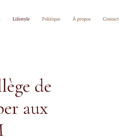
t
Lifestyle
Politique
À propos
Contact
llège de
per aux
M