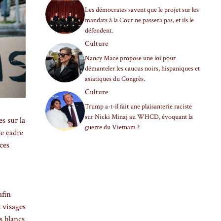
Les démocrates savent que le projet sur les
mandats à la Cour ne passera pas, et ils le
défendent.
Culture
Nancy Mace propose une loi pour
démanteler les caucus noirs, hispaniques et
asiatiques du Congrès.
Culture
Trump a-t-il fait une plaisanterie raciste
sur Nicki Minaj au WHCD, évoquant la
s sur la
guerre du Vietnam ?
e cadre
ces
afin
s visages
s blancs