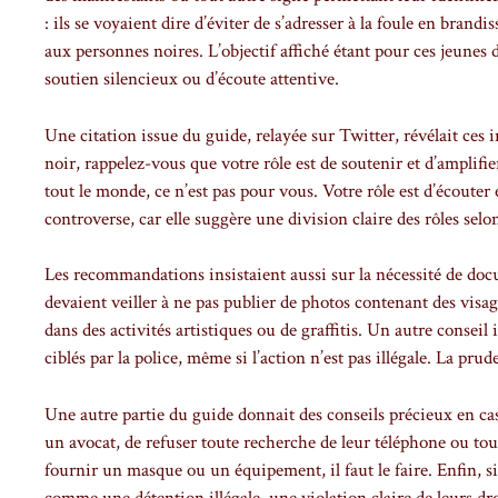
: ils se voyaient dire d’éviter de s’adresser à la foule en bran
aux personnes noires. L’objectif affiché étant pour ces jeunes 
soutien silencieux ou d’écoute attentive.
Une citation issue du guide, relayée sur Twitter, révélait ces 
noir, rappelez-vous que votre rôle est de soutenir et d’amplifi
tout le monde, ce n’est pas pour vous. Votre rôle est d’écouter 
controverse, car elle suggère une division claire des rôles selo
Les recommandations insistaient aussi sur la nécessité de doc
devaient veiller à ne pas publier de photos contenant des vis
dans des activités artistiques ou de graffitis. Un autre conseil 
ciblés par la police, même si l’action n’est pas illégale. La pru
Une autre partie du guide donnait des conseils précieux en cas
un avocat, de refuser toute recherche de leur téléphone ou tou
fournir un masque ou un équipement, il faut le faire. Enfin, si
comme une détention illégale, une violation claire de leurs 