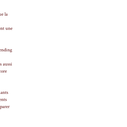
ue la
ment une
fending
s aussi
core
hants
ents
 parer