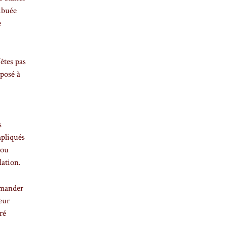
ribuée
e
êtes pas
oposé à
s
mpliqués
 ou
lation.
demander
eur
ré