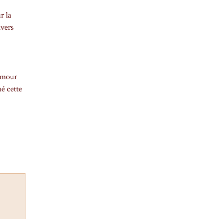
r la
avers
’amour
é cette