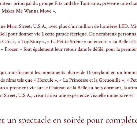
nteur principal du groupe Fitz and the Tantrums, présente une ch
lée « Makes Me Wanna Move ».
ine Main Street, U.S.A., avec plus d’un million de lumières LED. M
r Bell pour donner vie à cette parade féerique. De nombreux personna
 Cars », « Toy Story », « La Petite Sirène » ou encore « La Belle et l
 « Frozen » font également leur retour dans le défilé, pour la premièr
es qui transforment les monuments phares de Disneyland en un hom
e films tels que « Hercule », « La Princesse et la Grenouille », « Pe
 » prennent vie sur le Château de la Belle au bois dormant, la attr
n Street, U.S.A., créant ainsi une expérience visuelle immersive et
t un spectacle en soirée pour compléte