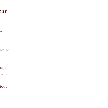
xar
nt
remier
e. Il
led »
s
 tout