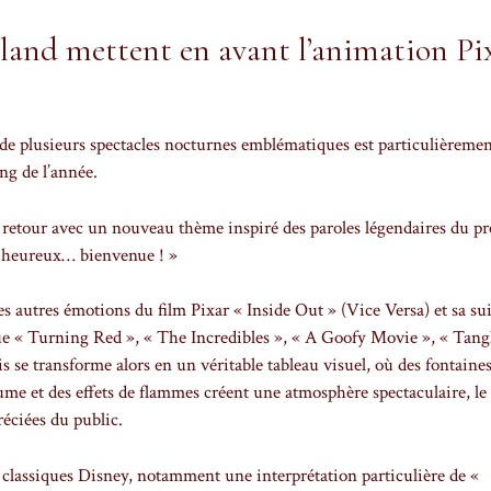
yland mettent en avant l’animation Pi
r de plusieurs spectacles nocturnes emblématiques est particulièreme
ng de l’année.
d retour avec un nouveau thème inspiré des paroles légendaires du p
u heureux… bienvenue ! »
es autres émotions du film Pixar « Inside Out » (Vice Versa) et sa suit
ue « Turning Red », « The Incredibles », « A Goofy Movie », « Tang
s se transforme alors en un véritable tableau visuel, où des fontaine
rume et des effets de flammes créent une atmosphère spectaculaire, le
ciées du public.
s classiques Disney, notamment une interprétation particulière de «