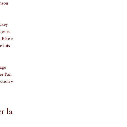
anson
ickey
ges et
a Bête »
e fois
mage
ter Pan
action «
r la