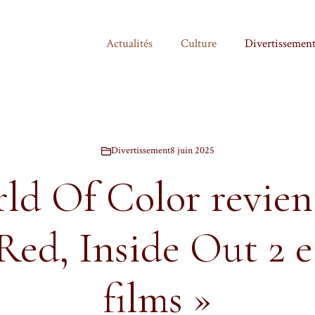
Actualités
Culture
Divertissemen
Divertissement
8 juin 2025
ld Of Color revien
ed, Inside Out 2 e
films »