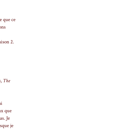
te que ce
ons
aison 2.
s
,
The
ai
eux que
as. Je
rsque je