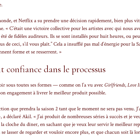
e.
 monde, et Netflix a su prendre une décision rapidement, bien plus vi
e. « C’était une victoire collective pour les artistes avec qui nous av
 été de fidèles auditeurs. Ils se sont installés pour huit heures, ou peu
s de ceci, s’il vous plaît.” Cela a insufflé pas mal d’énergie pour la S
nnent forme et se resserrent. »
nt confiance dans le processus
noir sous toutes ses formes — comme on l’a vu avec
Girlfriends
,
Love I
son engagement à livrer le meilleur produit possible.
rection que prendra la saison 2 tant que le moment ne sera pas venu. J’
 a déclaré Akil. « J’ai produit de nombreuses séries à succès et je v
la cloche du dîner, en sachant que je veux leur servir le meilleur rep
 se lasser de regarder et vouloir encore plus, et que chacun soit là lo