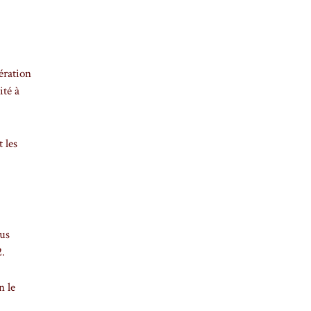
ération
ité à
 les
ous
2.
n le