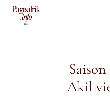
Aller
au
contenu
Saison 
Akil vi