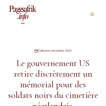
Aller
au
contenu
Menu
Culture
14 novembre 2025
Le gouvernement US
retire discrètement un
mémorial pour des
soldats noirs du cimetière
néerlandais.