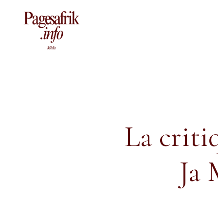
Aller
au
contenu
La criti
Ja 