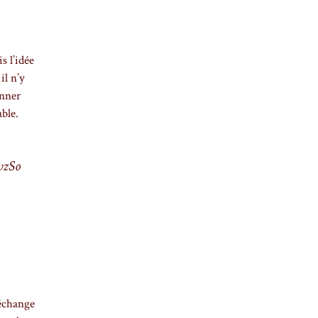
 l’idée
il n’y
onner
ble.
vzSo
 échange