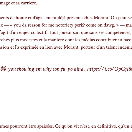
mage et sa carrière.
ments de honte et d’agacement déjà présents chez Morant. On peut se
x — « you da reason for me notoriety perk? come on dawg. » — mais
s’agit d’un enjeu collectif. Tout joueur sait que sans ses compétences, 
archés plus modestes et la manière dont les médias contribuent à faç
sion et l’a exprimée en lien avec Morant, porteur d’un talent indénia
. 😂 you showing em why ion fw yo kind . https://t.co/OpCqI8
mmes pourront être apaisées. Ce qu’on vit n’est, en définitive, qu’un