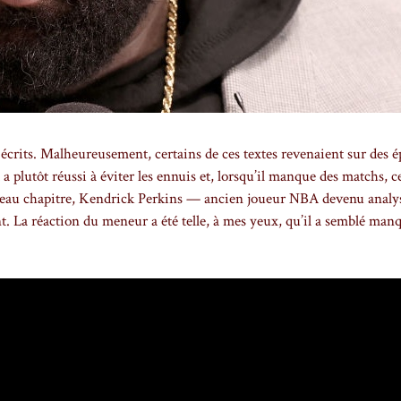
s écrits. Malheureusement, certains de ces textes revenaient sur des é
 plutôt réussi à éviter les ennuis et, lorsqu’il manque des matchs, ce
uveau chapitre, Kendrick Perkins — ancien joueur NBA devenu analy
. La réaction du meneur a été telle, à mes yeux, qu’il a semblé manq