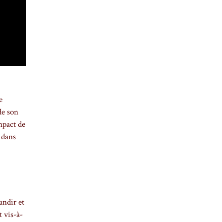
e
de son
mpact de
, dans
andir et
t vis-à-