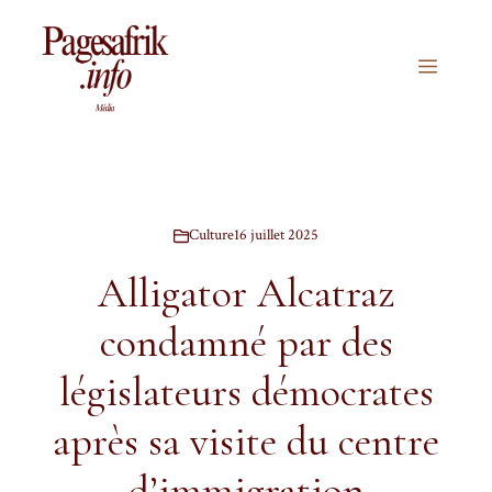
Aller
au
contenu
Menu
Culture
16 juillet 2025
Alligator Alcatraz
condamné par des
législateurs démocrates
après sa visite du centre
d’immigration