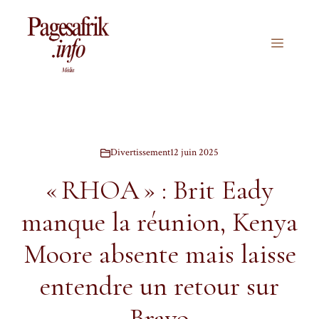
Aller
au
contenu
Menu
Divertissement
12 juin 2025
« RHOA » : Brit Eady
manque la réunion, Kenya
Moore absente mais laisse
entendre un retour sur
Bravo