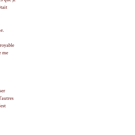
tait
ne.
croyable
ne me
ser
d’autres
est