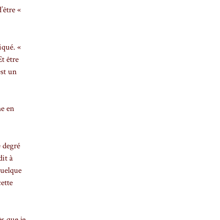
’être «
iqué. «
t être
est un
me en
e degré
dit à
quelque
cette
s que je