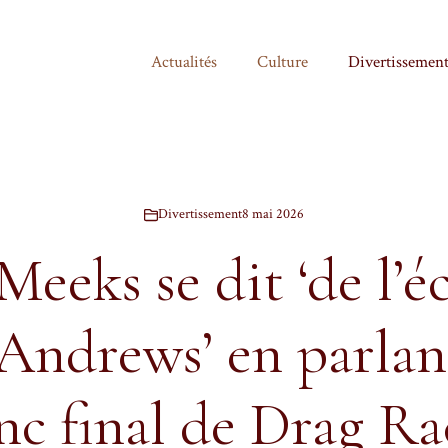
Actualités
Culture
Divertissemen
Divertissement
8 mai 2026
eeks se dit ‘de l’é
Andrews’ en parlant
nc final de Drag Ra