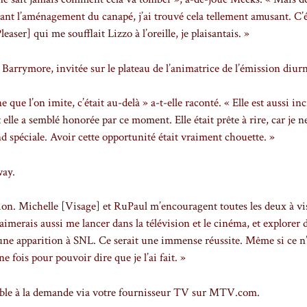
voyant l’aménagement du canapé, j’ai trouvé cela tellement amusant. C’é
ser] qui me soufflait Lizzo à l’oreille, je plaisantais. »
 Barrymore, invitée sur le plateau de l’animatrice de l’émission diur
 que l’on imite, c’était au-delà » a-t-elle raconté. « Elle est aussi in
 elle a semblé honorée par ce moment. Elle était prête à rire, car je 
rend spéciale. Avoir cette opportunité était vraiment chouette. »
way.
ction. Michelle [Visage] et RuPaul m’encouragent toutes les deux à vi
’aimerais aussi me lancer dans la télévision et le cinéma, et explorer 
une apparition à SNL. Ce serait une immense réussite. Même si ce n’
e fois pour pouvoir dire que je l’ai fait. »
ible à la demande via votre fournisseur TV sur MTV.com.