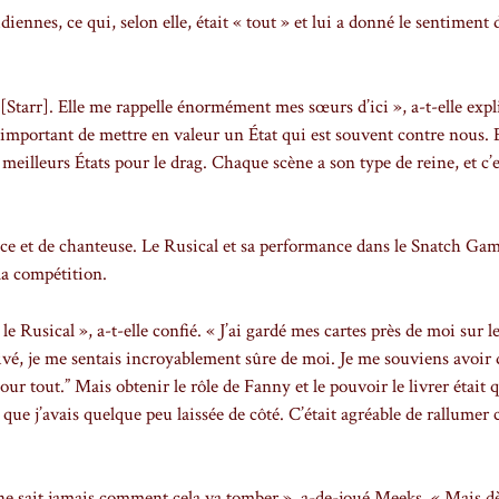
diennes, ce qui, selon elle, était « tout » et lui a donné le sentiment d
 [Starr]. Elle me rappelle énormément mes sœurs d’ici », a-t-elle expl
st important de mettre en valeur un État qui est souvent contre nous. E
meilleurs États pour le drag. Chaque scène a son type de reine, et c’
rice et de chanteuse. Le Rusical et sa performance dans le Snatch Ga
la compétition.
le Rusical », a-t-elle confié. « J’ai gardé mes cartes près de moi sur l
rivé, je me sentais incroyablement sûre de moi. Je me souviens avoir 
our tout.” Mais obtenir le rôle de Fanny et le pouvoir le livrer était 
 que j’avais quelque peu laissée de côté. C’était agréable de rallumer 
 ne sait jamais comment cela va tomber », a-de-joué Meeks. « Mais dè