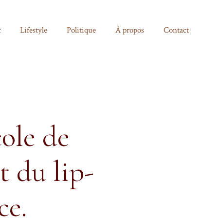
t
Lifestyle
Politique
À propos
Contact
cole de
 du lip-
ce.