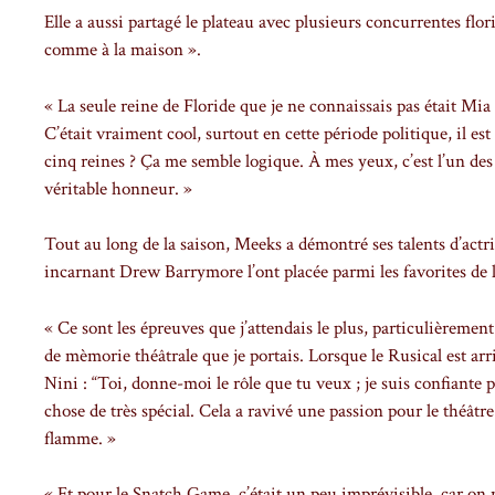
Elle a aussi partagé le plateau avec plusieurs concurrentes flori
comme à la maison ».
« La seule reine de Floride que je ne connaissais pas était Mia
C’était vraiment cool, surtout en cette période politique, il e
cinq reines ? Ça me semble logique. À mes yeux, c’est l’un des 
véritable honneur. »
Tout au long de la saison, Meeks a démontré ses talents d’act
incarnant Drew Barrymore l’ont placée parmi les favorites de 
« Ce sont les épreuves que j’attendais le plus, particulièrement 
de mèmorie théâtrale que je portais. Lorsque le Rusical est ar
Nini : “Toi, donne-moi le rôle que tu veux ; je suis confiante p
chose de très spécial. Cela a ravivé une passion pour le théâtre
flamme. »
« Et pour le Snatch Game, c’était un peu imprévisible, car on