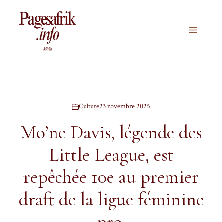
Aller
au
contenu
Menu
Culture
23 novembre 2025
Mo’ne Davis, légende des
Little League, est
repêchée 10e au premier
draft de la ligue féminine
pro.