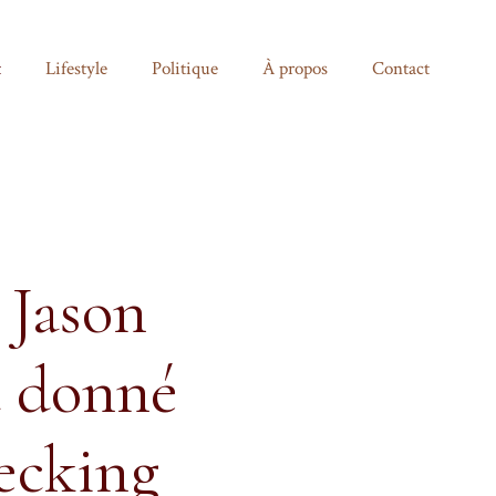
t
Lifestyle
Politique
À propos
Contact
 Jason
a donné
ecking