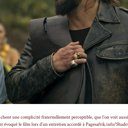
nt une complicité fraternellement perceptible, que l’on voit auss
nt évoqué le film lors d’un entretien accordé à Pagesafrik.info/Shad