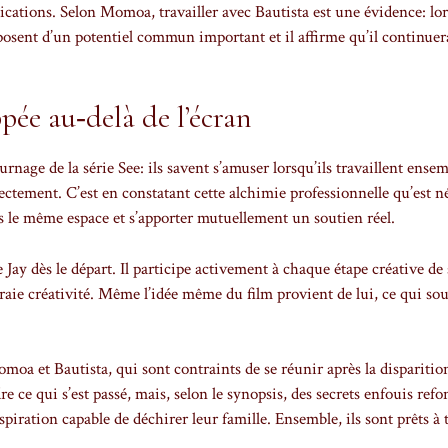
ations. Selon Momoa, travailler avec Bautista est une évidence: lo
 disposent d’un potentiel commun important et il affirme qu’il continuer
ée au‑delà de l’écran
ournage de la série See: ils savent s’amuser lorsqu’ils travaillent ensem
rectement. C’est en constatant cette alchimie professionnelle qu’est 
ns le même espace et s’apporter mutuellement un soutien réel.
 Jay dès le départ. Il participe activement à chaque étape créative de 
vraie créativité. Même l’idée même du film provient de lui, ce qui so
a et Bautista, qui sont contraints de se réunir après la disparitio
 ce qui s’est passé, mais, selon le synopsis, des secrets enfouis refo
spiration capable de déchirer leur famille. Ensemble, ils sont prêts à 