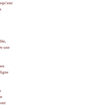
rsqu’une
a
ble,
née une
ses
uligne
n
nt
tout