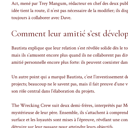
Act, mené par Trey Mangum, rédacteur en chef des deux public
idée tient la route, il n’est pas nécessaire de la modifier; ils
toujours à collaborer avec Dave.
Comment leur amitié s’est développ
Bautista explique que leur relation s’est révélée solide dès le t
mais ils s’amusent encore plus quand ils ne collaborent pas di
amitié personnelle encore plus forte: ils peuvent coexister da
Un autre point qui a marqué Bautista, c’est l’investissement de
projects; beaucoup ne le savent pas, mais il fait preuve d’une 
son rôle central dans l’élaboration du projets.
The Wrecking Crew suit deux demi-frères, interprétés par Momo
mystérieuse de leur père. Ensemble, ils s’attachent à comprendre
surface et les loyautés sont mises à l’épreuve, révélant une con
détruire sur leur passage pour atteindre leurs objectifs.