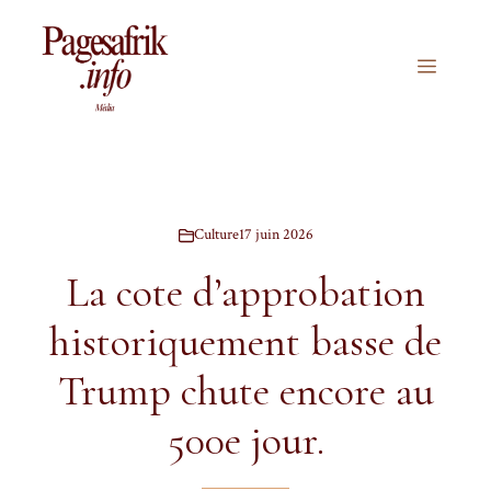
Aller
au
contenu
Menu
Culture
17 juin 2026
La cote d’approbation
historiquement basse de
Trump chute encore au
500e jour.