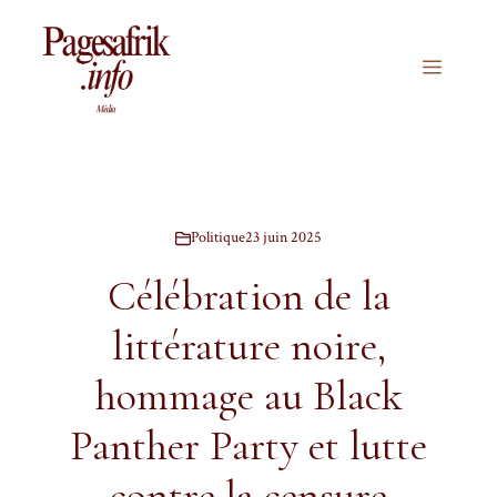
Aller
au
contenu
Menu
Politique
23 juin 2025
Célébration de la
littérature noire,
hommage au Black
Panther Party et lutte
contre la censure