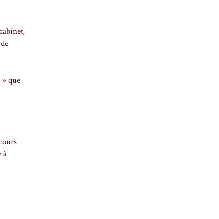
cabinet,
 de
e » que
 cours
e à