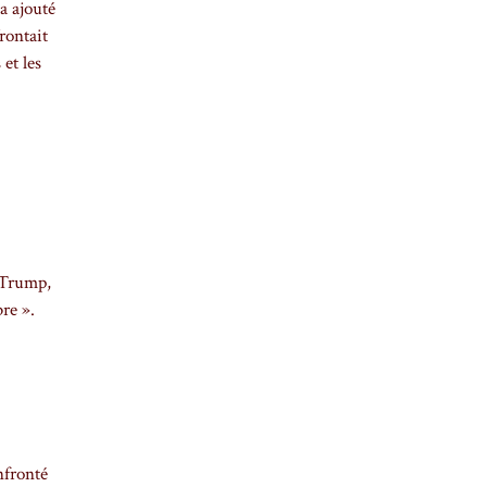
a ajouté
rontait
et les
a Trump,
re ».
nfronté