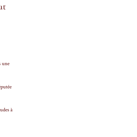
at
s une
éputée
tudes à