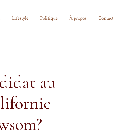
t
Lifestyle
Politique
À propos
Contact
ndidat au
lifornie
ewsom?