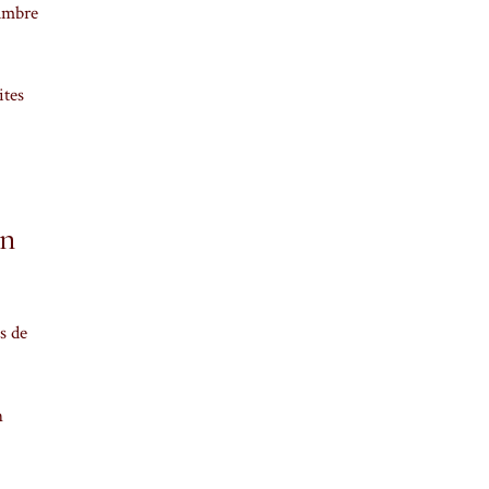
hambre
ites
on
s de
n