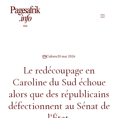
Aller
au
contenu
Menu
Culture
20 mai 2026
Le redécoupage en
Caroline du Sud échoue
alors que des républicains
défectionnent au Sénat de
l’État.