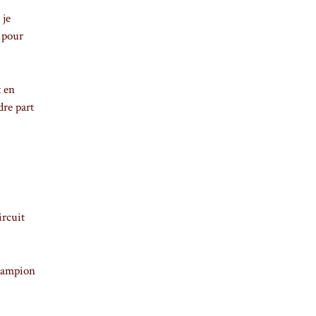
 je
 pour
t en
dre part
ircuit
champion