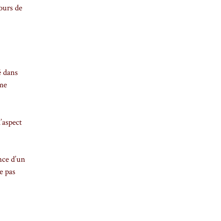
ours de
é dans
mme
’aspect
nce d’un
e pas