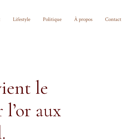
t
Lifestyle
Politique
À propos
Contact
ient le
 l’or aux
.