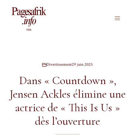
Aller
au
contenu
Menu
Divertissement
29 juin 2025
Dans « Countdown »,
Jensen Ackles élimine une
actrice de « This Is Us »
dès l’ouverture